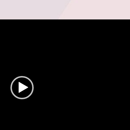
Video
Player