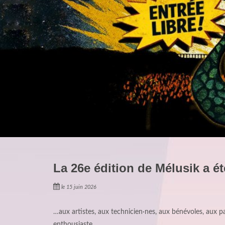
La 26e édition de Mélusik a ét
le 15 juin 2026
…aux artistes, aux technicien·nes, aux bénévoles, aux pa
enthousiaste.