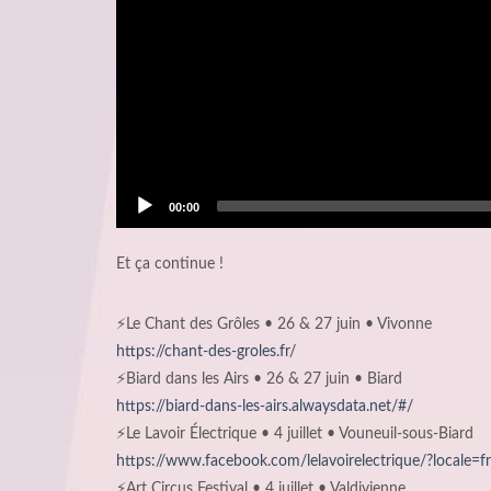
00:00
Et ça continue !
⚡Le Chant des Grôles • 26 & 27 juin • Vivonne
https://chant-des-groles.fr/
⚡Biard dans les Airs • 26 & 27 juin • Biard
https://biard-dans-les-airs.alwaysdata.net/#/
⚡Le Lavoir Électrique • 4 juillet • Vouneuil‑sous‑Biard
https://www.facebook.com/lelavoirelectrique/?locale=f
⚡Art Circus Festival • 4 juillet • Valdivienne