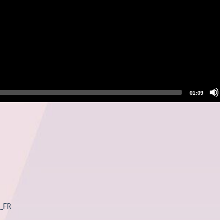
01:09
r_FR