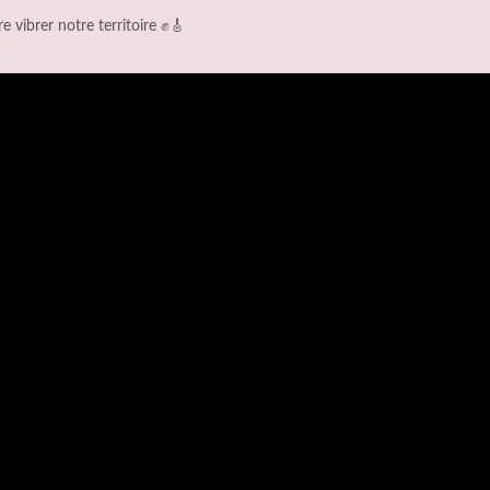
e vibrer notre territoire ✊🎸
Video
Player